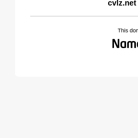
cvlz.net
This do