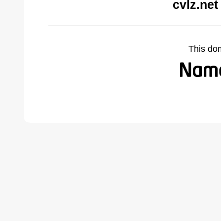
cvlz.net
This do