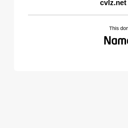
cvlz.net
This do