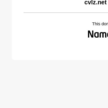
cvlz.net
This do