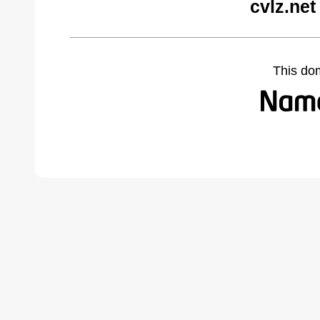
cvlz.net
This do