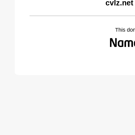
cvlz.net
This do